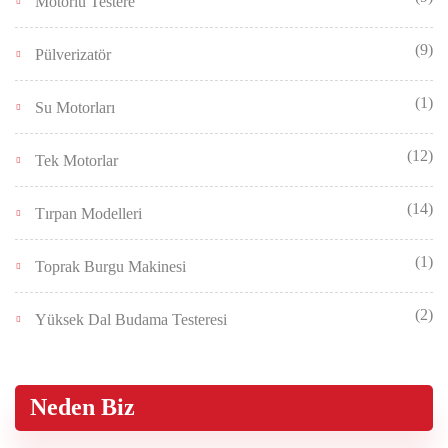
Motorlu Testere
(9)
Pülverizatör
(1)
Su Motorları
(12)
Tek Motorlar
(14)
Tırpan Modelleri
(1)
Toprak Burgu Makinesi
(2)
Yüksek Dal Budama Testeresi
Neden Biz