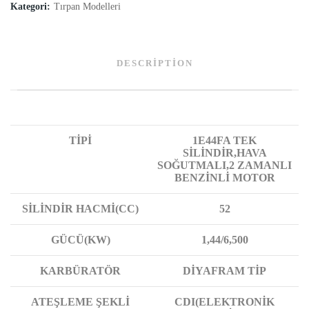
Kategori:
Tırpan Modelleri
DESCRIPTION
TİPİ
1E44FA TEK
SİLİNDİR,HAVA
SOĞUTMALI,2 ZAMANLI
BENZİNLİ MOTOR
SİLİNDİR HACMİ(CC)
52
GÜCÜ(KW)
1,44/6,500
KARBÜRATÖR
DİYAFRAM TİP
ATEŞLEME ŞEKLİ
CDI(ELEKTRONİK